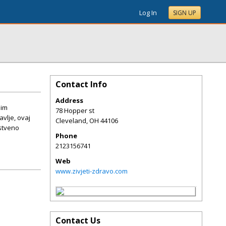
Log In
SIGN UP
Contact Info
Address
nim
78 Hopper st
avlje, ovaj
Cleveland
,
OH
44106
vstveno
Phone
2123156741
Web
www.zivjeti-zdravo.com
Contact Us