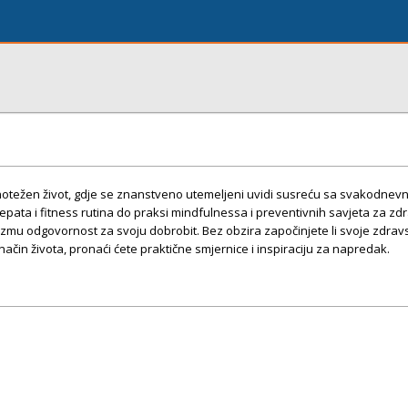
otežen život, gdje se znanstveno utemeljeni uvidi susreću sa svakodnev
pata i fitness rutina do praksi mindfulnessa i preventivnih savjeta za zdr
uzmu odgovornost za svoju dobrobit. Bez obzira započinjete li svoje zdra
način života, pronaći ćete praktične smjernice i inspiraciju za napredak.