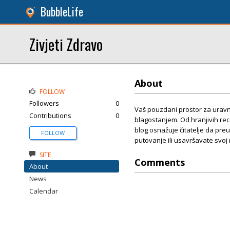
BubbleLife
Zivjeti Zdravo
About
FOLLOW
Followers
0
Vaš pouzdani prostor za uravn
Contributions
0
blagostanjem. Od hranjivih rece
blog osnažuje čitatelje da pre
FOLLOW
putovanje ili usavršavate svoj 
SITE
Comments
About
News
Calendar