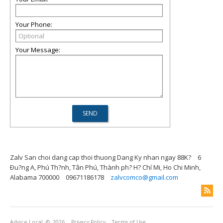
Your Phone:
Your Message:
Zalv San choi dang cap thoi thuong Dang Ky nhan ngay 88K?
6
Ðu?ng A, Phú Th?nh, Tân Phú, Thành ph? H? Chí Mi, Ho Chi Minh,
Alabama 700000
09671186178
zalvcomco@gmail.com
Advice Local
© 2026
Privacy Policy
Terms of Use