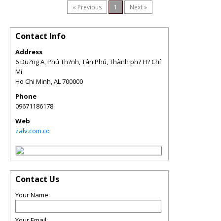
« Previous
1
Next »
Contact Info
Address
6 Ðu?ng A, Phú Th?nh, Tân Phú, Thành ph? H? Chí
Mi
Ho Chi Minh
,
AL
700000
Phone
09671186178
Web
zalv.com.co
Contact Us
Your Name:
Your Email: