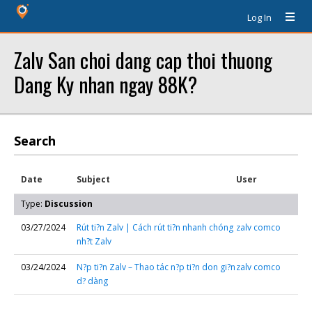
Log In
Zalv San choi dang cap thoi thuong
Dang Ky nhan ngay 88K?
Search
Date
Subject
User
Type:
Discussion
03/27/2024
Rút ti?n Zalv | Cách rút ti?n nhanh chóng
zalv comco
nh?t Zalv
03/24/2024
N?p ti?n Zalv – Thao tác n?p ti?n don gi?n
zalv comco
d? dàng