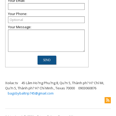
Your Email:
Your Phone:
Your Message:
Xoilac tv
45 Lâm Ho?ng Phu?ng 8, Qu?n 5, Thành ph? H? Chí Mi,
Qu?n 5, Thành ph? H? Chí Minh., Texas 70000
0903060876
bagsbybaltrip745@gmail.com