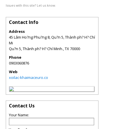
Issues with this site? Let us know.
Contact Info
Address
45 Lâm Ho?ng Phu?ng 8, Qu?n 5, Thành ph? H? Chí
Mi
Qu?n 5, Thành ph? H? Chí Minh.
,
TX
70000
Phone
0903060876
Web
xoilac-khaimaceuro.co
Contact Us
Your Name: