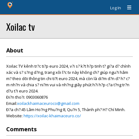
Log In
Xoilac tv
About
Xoilac TV kênh tr?c ti?p euro 2024, v?i s? k?t h?p tinh t? gi?a d? chính
xác và s? s?ng d?ng, trang xôi l?c tv này không ch? giúp ngu?i hâm
m? theo dõi thông tin chi ti?t euro 2024, mà còn là di?m d?n d? h? c?
m nh?n và chia s? ni?m vui và nh?ng giây phút h?i h?p c?a t?ng tr?n
d?u t?i euro 2024.
Ði?n tho?i: 0903060876
Email:
xoilackhaimaceuroco@gmail.com
Ð?a ch?:45 Lâm Ho?ng Phu?ng 8, Qu?n 5, Thành ph? H? Chí Minh.
Website:
https://xoilac-khaimaceuro.co/
Comments