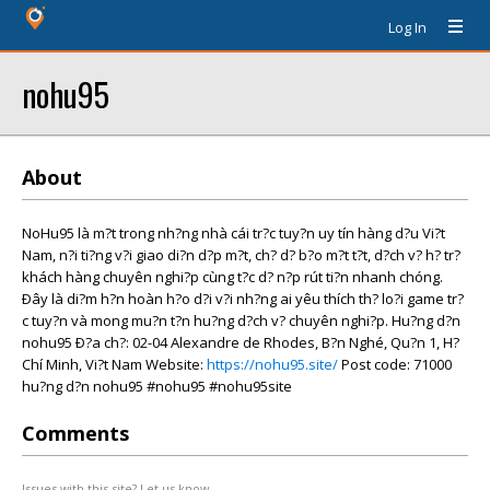
Log In
nohu95
About
NoHu95 là m?t trong nh?ng nhà cái tr?c tuy?n uy tín hàng d?u Vi?t
Nam, n?i ti?ng v?i giao di?n d?p m?t, ch? d? b?o m?t t?t, d?ch v? h? tr?
khách hàng chuyên nghi?p cùng t?c d? n?p rút ti?n nhanh chóng.
Ðây là di?m h?n hoàn h?o d?i v?i nh?ng ai yêu thích th? lo?i game tr?
c tuy?n và mong mu?n t?n hu?ng d?ch v? chuyên nghi?p. Hu?ng d?n
nohu95 Ð?a ch?: 02-04 Alexandre de Rhodes, B?n Nghé, Qu?n 1, H?
Chí Minh, Vi?t Nam Website:
https://nohu95.site/
Post code: 71000
hu?ng d?n nohu95 #nohu95 #nohu95site
Comments
Issues with this site? Let us know.