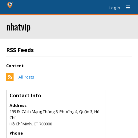
Log In
nhatvip
RSS Feeds
Content
All Posts
Contact Info
Address
199 Đ. Cách Mạng Tháng 8, Phường 4, Quận 3, Hồ
Chí
Hồ Chí Minh
,
CT
700000
Phone