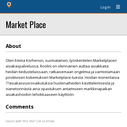
Log In
Market Place
About
Olen Emma Korhenon, suomalainen, työskentelen Marketplacen
asiakaspalvelussa. Roolini on olennainen auttaa asiakkaita
heidän tiedusteluissaan, ratkaisemaan ongelmia ja varmistamaan
positiivisen kokemuksen Marketplace-tuesta. Hoidan monenlaisia
??asiakasvuorovaikutuksia huolenaiheiden käsittelemisestä ja
vianetsinnästä aina opastuksen antamiseen markkinapaikan
asiakashoidon tehokkaaseen käyttöön.
Comments
Issues with this site? Let us know.