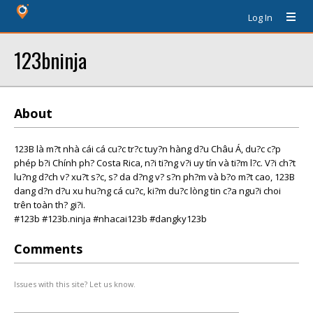
Log In
123bninja
About
123B là m?t nhà cái cá cu?c tr?c tuy?n hàng d?u Châu Á, du?c c?p
phép b?i Chính ph? Costa Rica, n?i ti?ng v?i uy tín và ti?m l?c. V?i ch?t
lu?ng d?ch v? xu?t s?c, s? da d?ng v? s?n ph?m và b?o m?t cao, 123B
dang d?n d?u xu hu?ng cá cu?c, ki?m du?c lòng tin c?a ngu?i choi
trên toàn th? gi?i.
#123b #123b.ninja #nhacai123b #dangky123b
Comments
Issues with this site? Let us know.